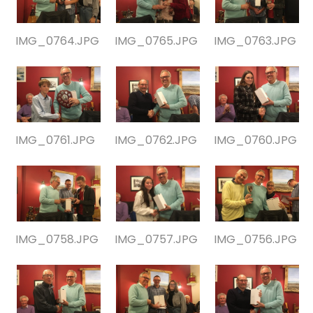
IMG_0764.JPG
IMG_0765.JPG
IMG_0763.JPG
IMG_0761.JPG
IMG_0762.JPG
IMG_0760.JPG
IMG_0758.JPG
IMG_0757.JPG
IMG_0756.JPG